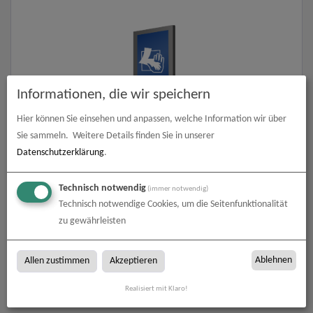
Informationen, die wir speichern
Hier können Sie einsehen und anpassen, welche Information wir über
Sie sammeln.
Weitere Details finden Sie in unserer
Backlightfolie mit freier Größe
Datenschutzerklärung
.
zum Artikel
Technisch notwendig
(immer notwendig)
Technisch notwendige Cookies, um die Seitenfunktionalität
zu gewährleisten
Backlightfolien
Ablehnen
Allen zustimmen
Akzeptieren
Backlightfolien bei Werbetechnik Lehner in Ziemetshausen
Realisiert mit Klaro!