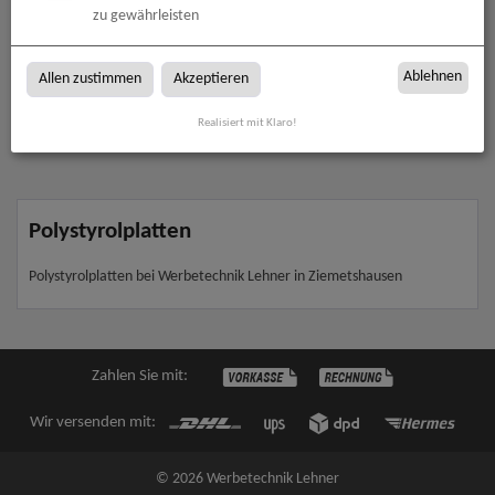
zu gewährleisten
Polystyrolplatte, 1 mm
Ablehnen
Allen zustimmen
Akzeptieren
zum Artikel
Realisiert mit Klaro!
Polystyrolplatten
Polystyrolplatten bei Werbetechnik Lehner in Ziemetshausen
Zahlen Sie mit:
Wir versenden mit:
© 2026 Werbetechnik Lehner