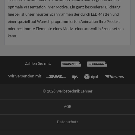
sind unbeleuchtet oder beleuchtet erhältlich und sorgen so für eine
optimale Präsentation Ihrer Motive. Ein ganz besonderer Blickfang
hierbei ist unser neuster Spannrahmen der durch LED-Matten und
einer speziell auf Wunsch programmierten Animation Ihre Produkt
oder bestimmte Elemente eines Motivs eindrucksvoll in Szene setzen
kann.
Zahlen Sie mit:
Wir versenden mit:
© 2026 Werbetechnik Lehner
AGB
Datenschutz