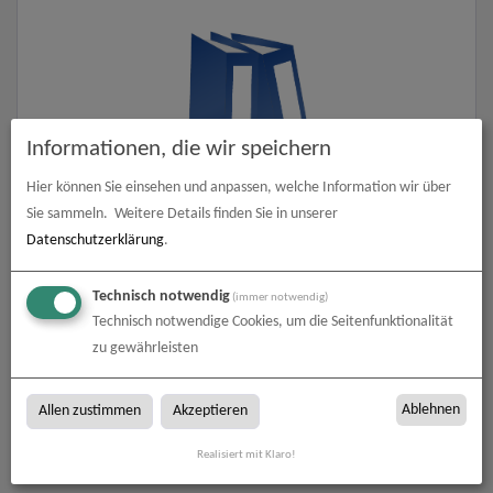
Informationen, die wir speichern
Hier können Sie einsehen und anpassen, welche Information wir über
Sie sammeln.
Weitere Details finden Sie in unserer
Ordner & Ringbücher
Datenschutzerklärung
.
zum Artikel
Technisch notwendig
(immer notwendig)
Technisch notwendige Cookies, um die Seitenfunktionalität
zu gewährleisten
Ordner & Ringbücher
Ablehnen
Allen zustimmen
Akzeptieren
Ordner & Ringbücher bei Werbetechnik Lehner in Ziemetshausen
Realisiert mit Klaro!